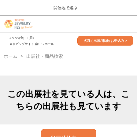
Press
ス
開催地で選ぶ
Escape
キ
to
ッ
close
7月_TOKYO JEWELRY FES
グ
プ
the
ロ
2027年07月09日
し
ー
menu.
東京ビッグサイト / Tokyo Big Sight, Japan
27/7/9(金)-11(日)
バ
各種 ( 出展/来場) お申込み >
て
東京ビッグサイト 南1・2ホール
ル
進
ナ
11月_OSAKA JEWELRY FES
ホーム
出展社・商品検索
ビ
む
2026年11月21日
ゲ
大阪南港ATCホール/ATC HALL
ー
シ
ョ
ン
を
この出展社を見ている人は、こ
折
り
ちらの出展社も見ています
た
た
む