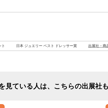
Japa
Engli
ント
日本 ジュエリー ベスト ドレッサー賞
出展社・商
ワークショップ
歴代受賞者一覧
ジュエリー修理コーナー
トークイベント
を見ている人は、こちらの出展社