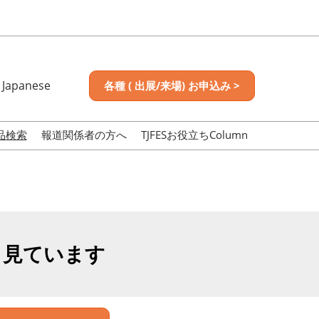
Japanese
各種 ( 出展/来場) お申込み >
nese
sh
品検索
報道関係者の方へ
TJFESお役立ちColumn
も見ています