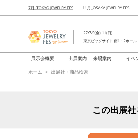
Press
ス
7月_TOKYO JEWELRY FES
11月_OSAKA JEWELRY FES
Escape
キ
to
ッ
close
プ
the
27/7/9(金)-11(日)
し
menu.
東京ビッグサイト 南1・2ホール
て
進
む
展示会概要
出展案内
来場案内
イベ
前回来場者数
会場の様子
ホーム
出展社・商品検索
ジュエリーFES
商品特集
クリエイターFES
ゾーンマップ
ミネラル&ストーンFES
この出展社