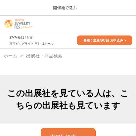
Press
ス
開催地で選ぶ
Escape
キ
to
ッ
close
7月_TOKYO JEWELRY FES
グ
プ
the
ロ
2027年07月09日
し
ー
menu.
東京ビッグサイト / Tokyo Big Sight, Japan
27/7/9(金)-11(日)
バ
各種 ( 出展/来場) お申込み >
て
東京ビッグサイト 南1・2ホール
ル
進
ナ
11月_OSAKA JEWELRY FES
ホーム
出展社・商品検索
ビ
む
2026年11月21日
ゲ
大阪南港ATCホール/ATC HALL
ー
シ
ョ
ン
を
この出展社を見ている人は、こ
折
り
ちらの出展社も見ています
た
た
む