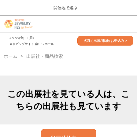
Press
ス
開催地で選ぶ
Escape
キ
to
ッ
close
7月_TOKYO JEWELRY FES
グ
プ
the
ロ
2027年07月09日
し
ー
menu.
東京ビッグサイト / Tokyo Big Sight, Japan
27/7/9(金)-11(日)
バ
各種 ( 出展/来場) お申込み >
て
東京ビッグサイト 南1・2ホール
ル
進
ナ
11月_OSAKA JEWELRY FES
ホーム
出展社・商品検索
ビ
む
2026年11月21日
ゲ
大阪南港ATCホール/ATC HALL
ー
シ
ョ
ン
を
この出展社を見ている人は、こ
折
り
ちらの出展社も見ています
た
た
む