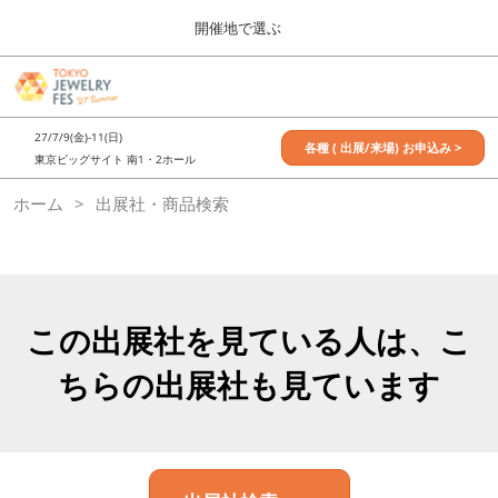
Press
ス
開催地で選ぶ
Escape
キ
to
ッ
close
7月_TOKYO JEWELRY FES
グ
プ
the
ロ
2027年07月09日
し
ー
menu.
東京ビッグサイト / Tokyo Big Sight, Japan
27/7/9(金)-11(日)
バ
各種 ( 出展/来場) お申込み >
て
東京ビッグサイト 南1・2ホール
ル
進
ナ
11月_OSAKA JEWELRY FES
ホーム
出展社・商品検索
ビ
む
2026年11月21日
ゲ
大阪南港ATCホール/ATC HALL
ー
シ
ョ
ン
を
この出展社を見ている人は、こ
折
り
ちらの出展社も見ています
た
た
む