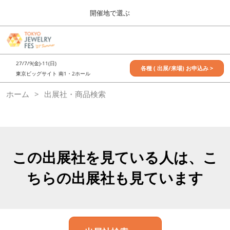
Press
ス
開催地で選ぶ
Escape
キ
to
ッ
close
7月_TOKYO JEWELRY FES
グ
プ
the
ロ
2027年07月09日
し
ー
menu.
東京ビッグサイト / Tokyo Big Sight, Japan
27/7/9(金)-11(日)
バ
各種 ( 出展/来場) お申込み >
て
東京ビッグサイト 南1・2ホール
ル
進
ナ
11月_OSAKA JEWELRY FES
ホーム
出展社・商品検索
ビ
む
2026年11月21日
ゲ
大阪南港ATCホール/ATC HALL
ー
シ
ョ
ン
を
この出展社を見ている人は、こ
折
り
ちらの出展社も見ています
た
た
む