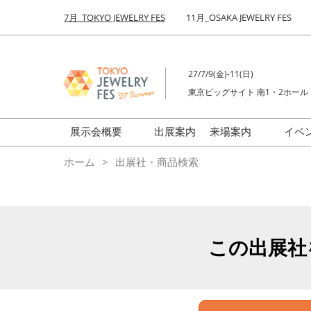
Press
ス
7月_TOKYO JEWELRY FES
11月_OSAKA JEWELRY FES
Escape
キ
to
ッ
close
プ
the
27/7/9(金)-11(日)
し
menu.
東京ビッグサイト 南1・2ホール
て
進
む
展示会概要
出展案内
来場案内
イベ
前回来場者数
会場の様子
ホーム
出展社・商品検索
ジュエリーFES
商品特集
クリエイターFES
ゾーンマップ
ミネラル&ストーンFES
この出展社