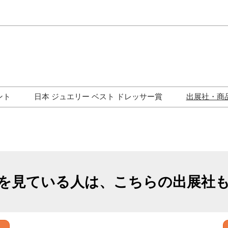
Japa
Engli
ント
日本 ジュエリー ベスト ドレッサー賞
出展社・商
ワークショップ
歴代受賞者一覧
ジュエリー修理コーナー
トークイベント
を見ている人は、こちらの出展社