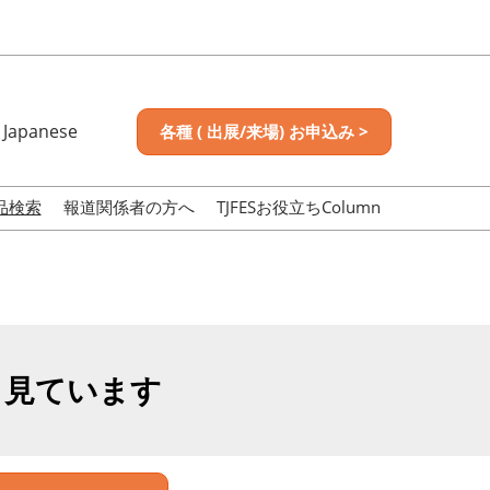
Japanese
各種 ( 出展/来場) お申込み >
nese
sh
品検索
報道関係者の方へ
TJFESお役立ちColumn
も見ています