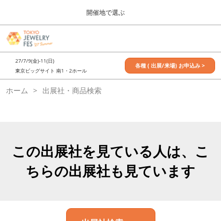
Press
ス
開催地で選ぶ
Escape
キ
to
ッ
close
7月_TOKYO JEWELRY FES
グ
プ
the
ロ
2027年07月09日
し
ー
menu.
東京ビッグサイト / Tokyo Big Sight, Japan
27/7/9(金)-11(日)
バ
各種 ( 出展/来場) お申込み >
て
東京ビッグサイト 南1・2ホール
ル
進
ナ
11月_OSAKA JEWELRY FES
ホーム
出展社・商品検索
ビ
む
2026年11月21日
ゲ
大阪南港ATCホール/ATC HALL
ー
シ
ョ
ン
を
この出展社を見ている人は、こ
折
り
ちらの出展社も見ています
た
た
む