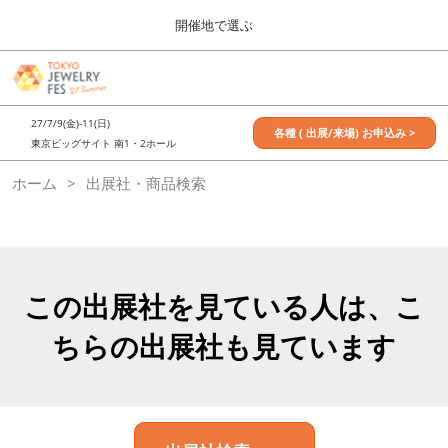
Press
ス
開催地で選ぶ
Escape
キ
to
ッ
close
7月_TOKYO JEWELRY FES
グ
プ
the
ロ
2027年07月09日
し
ー
menu.
東京ビッグサイト / Tokyo Big Sight, Japan
27/7/9(金)-11(日)
バ
各種 ( 出展/来場) お申込み >
て
東京ビッグサイト 南1・2ホール
ル
進
ナ
11月_OSAKA JEWELRY FES
ホーム
出展社・商品検索
ビ
む
2026年11月21日
ゲ
大阪南港ATCホール/ATC HALL
ー
シ
ョ
ン
を
この出展社を見ている人は、こ
折
り
ちらの出展社も見ています
た
た
む