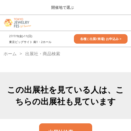
Press
ス
開催地で選ぶ
Escape
キ
to
ッ
close
7月_TOKYO JEWELRY FES
グ
プ
the
ロ
2027年07月09日
し
ー
menu.
東京ビッグサイト / Tokyo Big Sight, Japan
27/7/9(金)-11(日)
バ
各種 ( 出展/来場) お申込み >
て
東京ビッグサイト 南1・2ホール
ル
進
ナ
11月_OSAKA JEWELRY FES
ホーム
出展社・商品検索
ビ
む
2026年11月21日
ゲ
大阪南港ATCホール/ATC HALL
ー
シ
ョ
ン
を
この出展社を見ている人は、こ
折
り
ちらの出展社も見ています
た
た
む