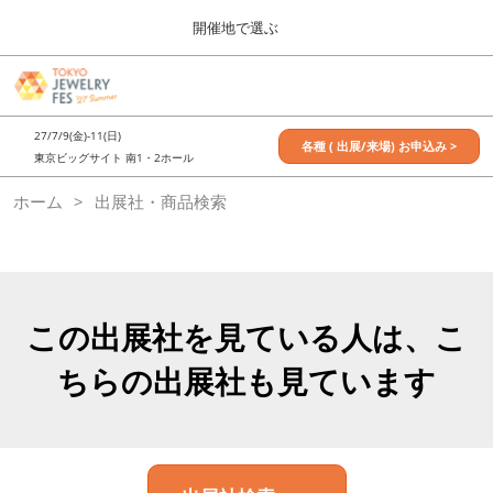
Press
ス
開催地で選ぶ
Escape
キ
to
ッ
close
7月_TOKYO JEWELRY FES
グ
プ
the
ロ
2027年07月09日
し
ー
menu.
東京ビッグサイト / Tokyo Big Sight, Japan
27/7/9(金)-11(日)
バ
各種 ( 出展/来場) お申込み >
て
東京ビッグサイト 南1・2ホール
ル
進
ナ
11月_OSAKA JEWELRY FES
ホーム
出展社・商品検索
ビ
む
2026年11月21日
ゲ
大阪南港ATCホール/ATC HALL
ー
シ
ョ
ン
を
この出展社を見ている人は、こ
折
り
ちらの出展社も見ています
た
た
む