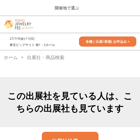
Press
ス
開催地で選ぶ
Escape
キ
to
ッ
close
7月_TOKYO JEWELRY FES
グ
プ
the
ロ
2027年07月09日
し
ー
menu.
東京ビッグサイト / Tokyo Big Sight, Japan
27/7/9(金)-11(日)
バ
各種 ( 出展/来場) お申込み >
て
東京ビッグサイト 南1・2ホール
ル
進
ナ
11月_OSAKA JEWELRY FES
ホーム
出展社・商品検索
ビ
む
2026年11月21日
ゲ
大阪南港ATCホール/ATC HALL
ー
シ
ョ
ン
を
この出展社を見ている人は、こ
折
り
ちらの出展社も見ています
た
た
む