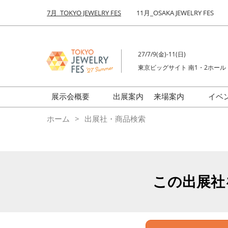
Press
ス
7月_TOKYO JEWELRY FES
11月_OSAKA JEWELRY FES
Escape
キ
to
ッ
close
プ
the
27/7/9(金)-11(日)
し
menu.
東京ビッグサイト 南1・2ホール
て
進
む
展示会概要
出展案内
来場案内
イベ
前回来場者数
会場の様子
ホーム
出展社・商品検索
ジュエリーFES
商品特集
クリエイターFES
ゾーンマップ
ミネラル&ストーンFES
この出展社