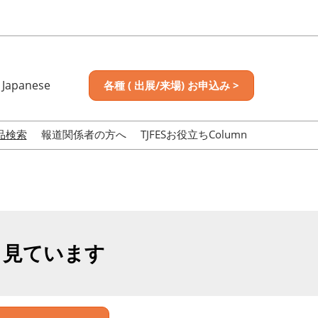
Japanese
各種 ( 出展/来場) お申込み >
nese
sh
品検索
報道関係者の方へ
TJFESお役立ちColumn
も見ています