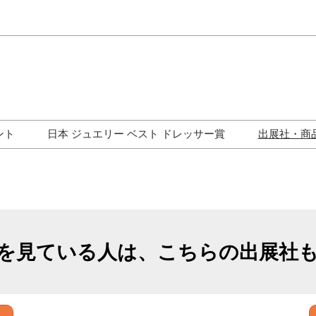
Japa
Engli
ント
日本 ジュエリー ベスト ドレッサー賞
出展社・商
ワークショップ
歴代受賞者一覧
ジュエリー修理コーナー
トークイベント
を見ている人は、こちらの出展社