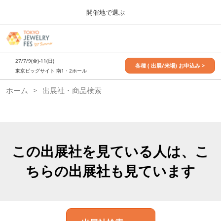
Press
ス
開催地で選ぶ
Escape
キ
to
ッ
close
7月_TOKYO JEWELRY FES
グ
プ
the
ロ
2027年07月09日
し
ー
menu.
東京ビッグサイト / Tokyo Big Sight, Japan
27/7/9(金)-11(日)
バ
各種 ( 出展/来場) お申込み >
て
東京ビッグサイト 南1・2ホール
ル
進
ナ
11月_OSAKA JEWELRY FES
ホーム
出展社・商品検索
ビ
む
2026年11月21日
ゲ
大阪南港ATCホール/ATC HALL
ー
シ
ョ
ン
を
この出展社を見ている人は、こ
折
り
ちらの出展社も見ています
た
た
む