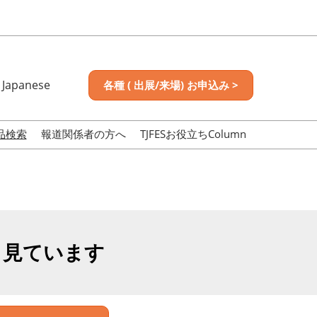
Japanese
各種 ( 出展/来場) お申込み >
nese
sh
品検索
報道関係者の方へ
TJFESお役立ちColumn
も見ています