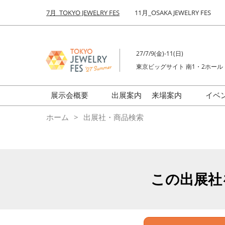
Press
ス
7月_TOKYO JEWELRY FES
11月_OSAKA JEWELRY FES
Escape
キ
to
ッ
close
プ
the
27/7/9(金)-11(日)
し
menu.
東京ビッグサイト 南1・2ホール
て
進
む
展示会概要
出展案内
来場案内
イベ
前回来場者数
会場の様子
ホーム
出展社・商品検索
ジュエリーFES
商品特集
クリエイターFES
ゾーンマップ
ミネラル&ストーンFES
この出展社