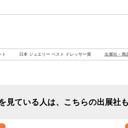
Japa
Engli
ント
日本 ジュエリー ベスト ドレッサー賞
出展社・商
ワークショップ
歴代受賞者一覧
ジュエリー修理コーナー
トークイベント
を見ている人は、こちらの出展社