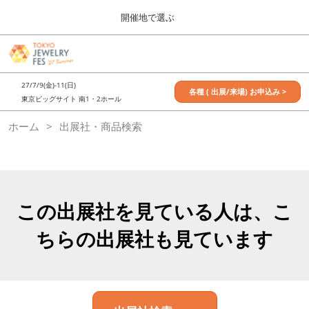
Press
ス
開催地で選ぶ
Escape
キ
to
ッ
close
7月_TOKYO JEWELRY FES
グ
プ
the
ロ
2027年07月09日
し
ー
menu.
東京ビッグサイト / Tokyo Big Sight, Japan
27/7/9(金)-11(日)
バ
各種 ( 出展/来場) お申込み >
て
東京ビッグサイト 南1・2ホール
ル
進
ナ
11月_OSAKA JEWELRY FES
ホーム
出展社・商品検索
ビ
む
2026年11月21日
ゲ
大阪南港ATCホール/ATC HALL
ー
シ
ョ
ン
を
この出展社を見ている人は、こ
折
り
ちらの出展社も見ています
た
た
む