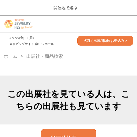
Press
ス
開催地で選ぶ
Escape
キ
to
ッ
close
7月_TOKYO JEWELRY FES
グ
プ
the
ロ
2027年07月09日
し
ー
menu.
東京ビッグサイト / Tokyo Big Sight, Japan
27/7/9(金)-11(日)
バ
各種 ( 出展/来場) お申込み >
て
東京ビッグサイト 南1・2ホール
ル
進
ナ
11月_OSAKA JEWELRY FES
ホーム
出展社・商品検索
ビ
む
2026年11月21日
ゲ
大阪南港ATCホール/ATC HALL
ー
シ
ョ
ン
を
この出展社を見ている人は、こ
折
り
ちらの出展社も見ています
た
た
む