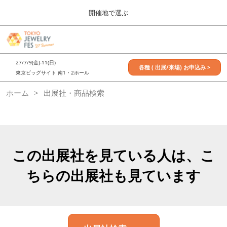
Press
ス
開催地で選ぶ
Escape
キ
to
ッ
close
7月_TOKYO JEWELRY FES
グ
プ
the
ロ
2027年07月09日
し
ー
menu.
東京ビッグサイト / Tokyo Big Sight, Japan
27/7/9(金)-11(日)
バ
各種 ( 出展/来場) お申込み >
て
東京ビッグサイト 南1・2ホール
ル
進
ナ
11月_OSAKA JEWELRY FES
ホーム
出展社・商品検索
ビ
む
2026年11月21日
ゲ
大阪南港ATCホール/ATC HALL
ー
シ
ョ
ン
を
この出展社を見ている人は、こ
折
り
ちらの出展社も見ています
た
た
む