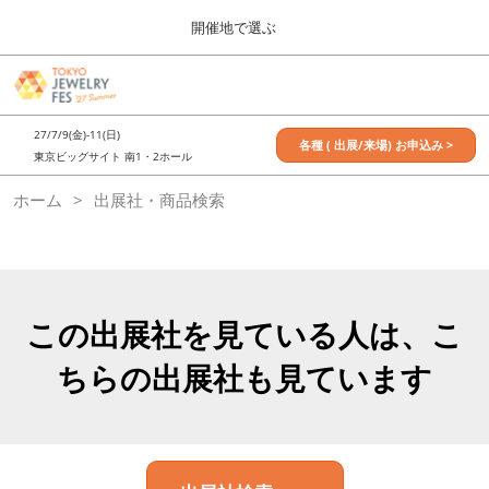
Press
ス
開催地で選ぶ
Escape
キ
to
ッ
close
7月_TOKYO JEWELRY FES
グ
プ
the
ロ
2027年07月09日
し
ー
menu.
東京ビッグサイト / Tokyo Big Sight, Japan
27/7/9(金)-11(日)
バ
各種 ( 出展/来場) お申込み >
て
東京ビッグサイト 南1・2ホール
ル
進
ナ
11月_OSAKA JEWELRY FES
ホーム
出展社・商品検索
ビ
む
2026年11月21日
ゲ
大阪南港ATCホール/ATC HALL
ー
シ
ョ
ン
を
この出展社を見ている人は、こ
折
り
ちらの出展社も見ています
た
た
む