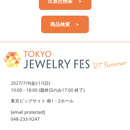
出展社検索 ＞
商品検索 ＞
2027/7/9(金)-11(日)
10:00 - 18:00 (最終日のみ17:00 終了)
東京ビッグサイト 南1・2ホール
[email protected]
048-233-9247