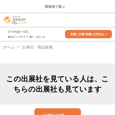
Press
ス
開催地で選ぶ
Escape
キ
to
ッ
close
7月_TOKYO JEWELRY FES
グ
プ
the
ロ
2027年07月09日
し
ー
menu.
東京ビッグサイト / Tokyo Big Sight, Japan
27/7/9(金)-11(日)
バ
各種 ( 出展/来場) お申込み >
て
東京ビッグサイト 南1・2ホール
ル
進
ナ
11月_OSAKA JEWELRY FES
ホーム
出展社・商品検索
ビ
む
2026年11月21日
ゲ
大阪南港ATCホール/ATC HALL
ー
シ
ョ
ン
を
この出展社を見ている人は、こ
折
り
ちらの出展社も見ています
た
た
む