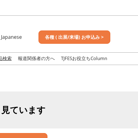
Japanese
各種 ( 出展/来場) お申込み >
nese
sh
品検索
報道関係者の方へ
TJFESお役立ちColumn
も見ています