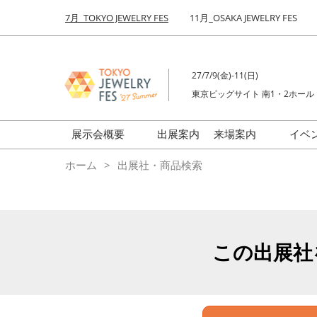
Press
ス
7月_TOKYO JEWELRY FES
11月_OSAKA JEWELRY FES
Escape
キ
to
ッ
close
プ
the
27/7/9(金)-11(日)
し
menu.
東京ビッグサイト 南1・2ホール
て
進
む
展示会概要
出展案内
来場案内
イベ
前回来場者数
会場の様子
ホーム
出展社・商品検索
ジュエリーFES
商品特集
クリエイターFES
ゾーンマップ
ミネラル&ストーンFES
この出展社