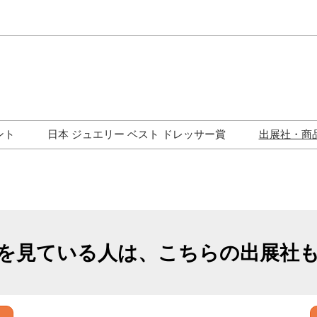
Japa
Engli
ント
日本 ジュエリー ベスト ドレッサー賞
出展社・商
ワークショップ
歴代受賞者一覧
ジュエリー修理コーナー
トークイベント
を見ている人は、こちらの出展社