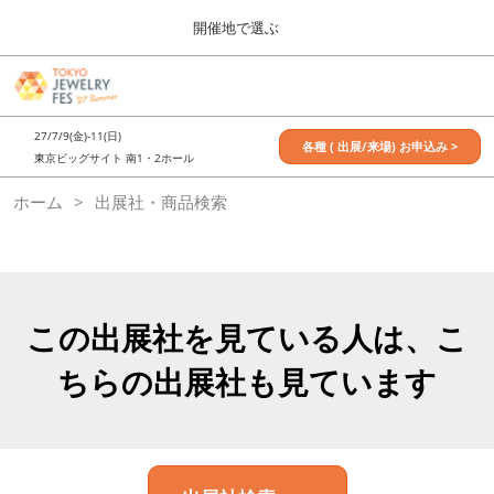
Press
ス
開催地で選ぶ
Escape
キ
to
ッ
close
7月_TOKYO JEWELRY FES
グ
プ
the
ロ
2027年07月09日
し
ー
menu.
東京ビッグサイト / Tokyo Big Sight, Japan
27/7/9(金)-11(日)
バ
各種 ( 出展/来場) お申込み >
て
東京ビッグサイト 南1・2ホール
ル
進
ナ
11月_OSAKA JEWELRY FES
ホーム
出展社・商品検索
ビ
む
2026年11月21日
ゲ
大阪南港ATCホール/ATC HALL
ー
シ
ョ
ン
を
この出展社を見ている人は、こ
折
り
ちらの出展社も見ています
た
た
む