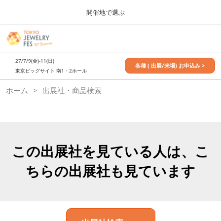
Press
ス
開催地で選ぶ
Escape
キ
to
ッ
close
7月_TOKYO JEWELRY FES
グ
プ
the
ロ
2027年07月09日
し
ー
menu.
東京ビッグサイト / Tokyo Big Sight, Japan
27/7/9(金)-11(日)
バ
各種 ( 出展/来場) お申込み >
て
東京ビッグサイト 南1・2ホール
ル
進
ナ
11月_OSAKA JEWELRY FES
ホーム
出展社・商品検索
ビ
む
2026年11月21日
ゲ
大阪南港ATCホール/ATC HALL
ー
シ
ョ
ン
を
この出展社を見ている人は、こ
折
り
ちらの出展社も見ています
た
た
む