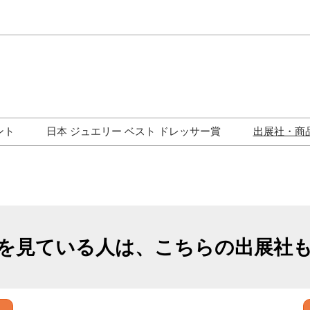
Japa
Engli
ント
日本 ジュエリー ベスト ドレッサー賞
出展社・商
ワークショップ
歴代受賞者一覧
ジュエリー修理コーナー
トークイベント
を見ている人は、こちらの出展社