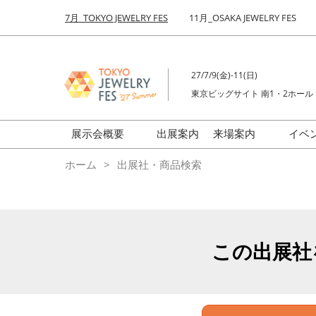
Press
ス
7月_TOKYO JEWELRY FES
11月_OSAKA JEWELRY FES
Escape
キ
to
ッ
close
プ
the
27/7/9(金)-11(日)
し
menu.
東京ビッグサイト 南1・2ホール
て
進
む
展示会概要
出展案内
来場案内
イベ
前回来場者数
会場の様子
ホーム
出展社・商品検索
ジュエリーFES
商品特集
クリエイターFES
ゾーンマップ
ミネラル&ストーンFES
この出展社