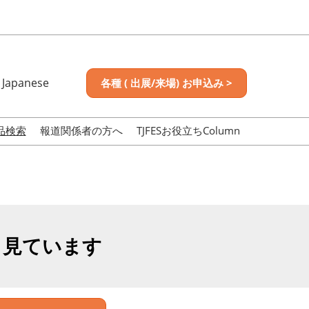
Japanese
各種 ( 出展/来場) お申込み >
nese
sh
品検索
報道関係者の方へ
TJFESお役立ちColumn
も見ています