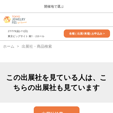
Press
ス
開催地で選ぶ
Escape
キ
to
ッ
close
7月_TOKYO JEWELRY FES
グ
プ
the
ロ
2027年07月09日
し
ー
menu.
東京ビッグサイト / Tokyo Big Sight, Japan
27/7/9(金)-11(日)
バ
各種 ( 出展/来場) お申込み >
て
東京ビッグサイト 南1・2ホール
ル
進
ナ
11月_OSAKA JEWELRY FES
ホーム
出展社・商品検索
ビ
む
2026年11月21日
ゲ
大阪南港ATCホール/ATC HALL
ー
シ
ョ
ン
を
この出展社を見ている人は、こ
折
り
ちらの出展社も見ています
た
た
む