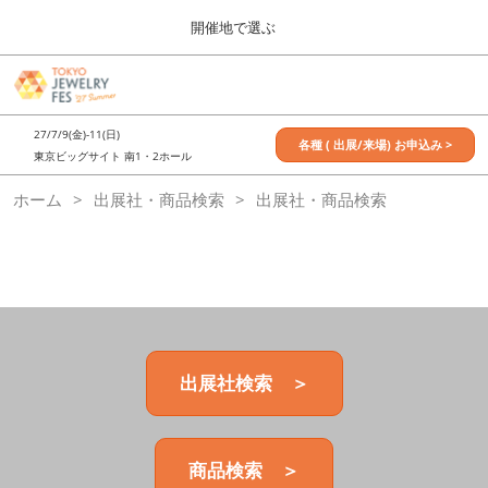
Press
ス
開催地で選ぶ
Escape
キ
to
ッ
close
7月_TOKYO JEWELRY FES
グ
プ
the
ロ
2027年07月09日
し
ー
menu.
東京ビッグサイト / Tokyo Big Sight, Japan
27/7/9(金)-11(日)
バ
各種 ( 出展/来場) お申込み >
て
東京ビッグサイト 南1・2ホール
ル
進
ナ
11月_OSAKA JEWELRY FES
ホーム
出展社・商品検索
ビ
出展社・商品検索
む
2026年11月21日
ゲ
大阪南港ATCホール/ATC HALL
ー
シ
ョ
ン
を
折
り
た
出展社検索 ＞
た
む
商品検索 ＞