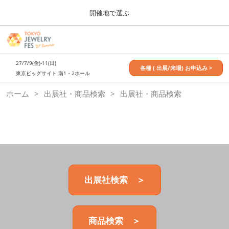
Press
ス
開催地で選ぶ
Escape
キ
to
ッ
close
7月_TOKYO JEWELRY FES
グ
プ
the
ロ
2027年07月09日
し
ー
menu.
東京ビッグサイト / Tokyo Big Sight, Japan
27/7/9(金)-11(日)
バ
各種 ( 出展/来場) お申込み >
て
東京ビッグサイト 南1・2ホール
ル
進
ナ
11月_OSAKA JEWELRY FES
ホーム
出展社・商品検索
ビ
出展社・商品検索
む
2026年11月21日
ゲ
大阪南港ATCホール/ATC HALL
ー
シ
ョ
ン
を
折
り
た
出展社検索 ＞
た
む
商品検索 ＞