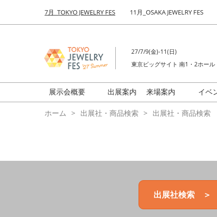
Press
ス
7月_TOKYO JEWELRY FES
11月_OSAKA JEWELRY FES
Escape
キ
to
ッ
close
プ
the
27/7/9(金)-11(日)
し
menu.
東京ビッグサイト 南1・2ホール
て
進
む
展示会概要
出展案内
来場案内
イベ
前回来場者数
会場の様子
ホーム
出展社・商品検索
出展社・商品検索
ジュエリーFES
商品特集
クリエイターFES
ゾーンマップ
ミネラル&ストーンFES
出展社検索 ＞