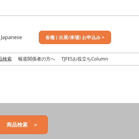
Japanese
各種 ( 出展/来場) お申込み >
nese
sh
品検索
報道関係者の方へ
TJFESお役立ちColumn
商品検索 ＞