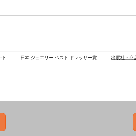
Japa
Engli
ント
日本 ジュエリー ベスト ドレッサー賞
出展社・商
ワークショップ
歴代受賞者一覧
ジュエリー修理コーナー
トークイベント