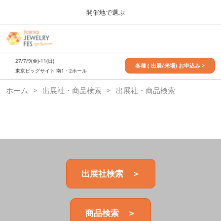
Press
ス
開催地で選ぶ
Escape
キ
to
ッ
close
7月_TOKYO JEWELRY FES
グ
プ
the
ロ
2027年07月09日
し
ー
menu.
東京ビッグサイト / Tokyo Big Sight, Japan
27/7/9(金)-11(日)
バ
各種 ( 出展/来場) お申込み >
て
東京ビッグサイト 南1・2ホール
ル
進
ナ
11月_OSAKA JEWELRY FES
ホーム
出展社・商品検索
ビ
出展社・商品検索
む
2026年11月21日
ゲ
大阪南港ATCホール/ATC HALL
ー
シ
ョ
ン
を
折
り
た
出展社検索 ＞
た
む
商品検索 ＞