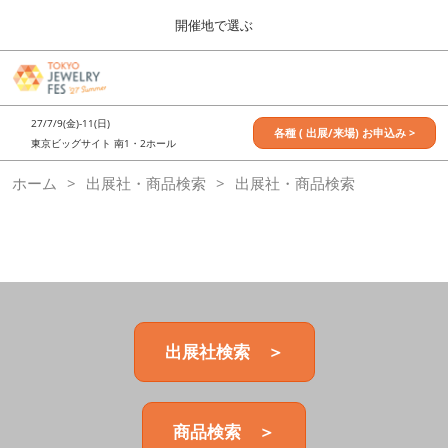
Press
ス
開催地で選ぶ
Escape
キ
to
ッ
close
7月_TOKYO JEWELRY FES
グ
プ
the
ロ
2027年07月09日
し
ー
menu.
東京ビッグサイト / Tokyo Big Sight, Japan
27/7/9(金)-11(日)
バ
各種 ( 出展/来場) お申込み >
て
東京ビッグサイト 南1・2ホール
ル
進
ナ
11月_OSAKA JEWELRY FES
ホーム
出展社・商品検索
ビ
出展社・商品検索
む
2026年11月21日
ゲ
大阪南港ATCホール/ATC HALL
ー
シ
ョ
ン
を
折
り
た
出展社検索 ＞
た
む
商品検索 ＞