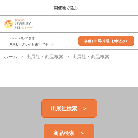
Press
ス
開催地で選ぶ
Escape
キ
to
ッ
close
7月_TOKYO JEWELRY FES
グ
プ
the
ロ
2027年07月09日
し
ー
menu.
東京ビッグサイト / Tokyo Big Sight, Japan
27/7/9(金)-11(日)
バ
各種 ( 出展/来場) お申込み >
て
東京ビッグサイト 南1・2ホール
ル
進
ナ
11月_OSAKA JEWELRY FES
ホーム
出展社・商品検索
ビ
出展社・商品検索
む
2026年11月21日
ゲ
大阪南港ATCホール/ATC HALL
ー
シ
ョ
ン
を
折
り
た
出展社検索 ＞
た
む
商品検索 ＞