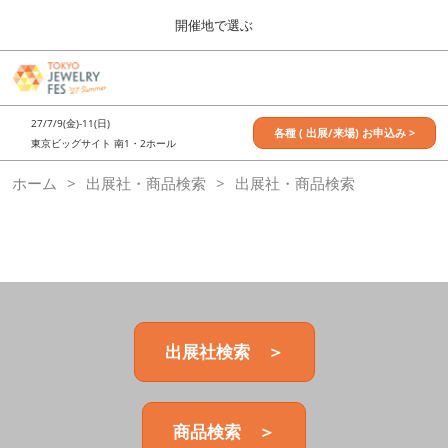
Press
ス
開催地で選ぶ
Escape
キ
to
ッ
close
7月_TOKYO JEWELRY FES
グ
プ
the
ロ
2027年07月09日
し
ー
menu.
東京ビッグサイト / Tokyo Big Sight, Japan
27/7/9(金)-11(日)
バ
各種 ( 出展/来場) お申込み >
て
東京ビッグサイト 南1・2ホール
ル
進
ナ
11月_OSAKA JEWELRY FES
ホーム
出展社・商品検索
ビ
出展社・商品検索
む
2026年11月21日
ゲ
大阪南港ATCホール/ATC HALL
ー
シ
ョ
ン
を
折
り
た
出展社検索 ＞
た
む
商品検索 ＞