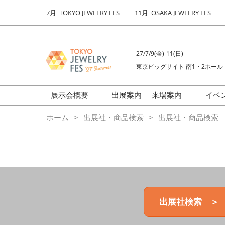
Press
ス
7月_TOKYO JEWELRY FES
11月_OSAKA JEWELRY FES
Escape
キ
to
ッ
close
プ
the
27/7/9(金)-11(日)
し
menu.
東京ビッグサイト 南1・2ホール
て
進
む
展示会概要
出展案内
来場案内
イベ
前回来場者数
会場の様子
ホーム
出展社・商品検索
出展社・商品検索
ジュエリーFES
商品特集
クリエイターFES
ゾーンマップ
ミネラル&ストーンFES
出展社検索 ＞