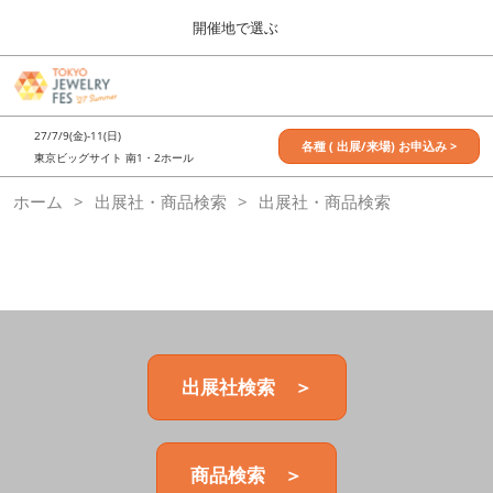
Press
ス
開催地で選ぶ
Escape
キ
to
ッ
close
7月_TOKYO JEWELRY FES
グ
プ
the
ロ
2027年07月09日
し
ー
menu.
東京ビッグサイト / Tokyo Big Sight, Japan
27/7/9(金)-11(日)
バ
各種 ( 出展/来場) お申込み >
て
東京ビッグサイト 南1・2ホール
ル
進
ナ
11月_OSAKA JEWELRY FES
ホーム
出展社・商品検索
ビ
出展社・商品検索
む
2026年11月21日
ゲ
大阪南港ATCホール/ATC HALL
ー
シ
ョ
ン
を
折
り
た
出展社検索 ＞
た
む
商品検索 ＞