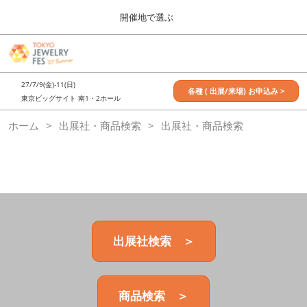
Press
ス
開催地で選ぶ
Escape
キ
to
ッ
close
7月_TOKYO JEWELRY FES
グ
プ
the
ロ
2027年07月09日
し
ー
menu.
東京ビッグサイト / Tokyo Big Sight, Japan
27/7/9(金)-11(日)
バ
各種 ( 出展/来場) お申込み >
て
東京ビッグサイト 南1・2ホール
ル
進
ナ
11月_OSAKA JEWELRY FES
ホーム
出展社・商品検索
ビ
出展社・商品検索
む
2026年11月21日
ゲ
大阪南港ATCホール/ATC HALL
ー
シ
ョ
ン
を
折
り
た
出展社検索 ＞
た
む
商品検索 ＞