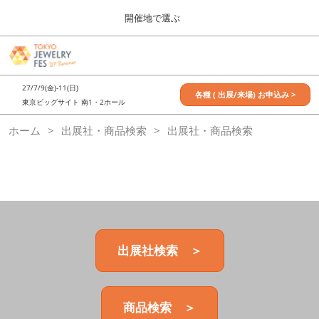
Press
ス
開催地で選ぶ
Escape
キ
to
ッ
close
7月_TOKYO JEWELRY FES
グ
プ
the
ロ
2027年07月09日
し
ー
menu.
東京ビッグサイト / Tokyo Big Sight, Japan
27/7/9(金)-11(日)
バ
各種 ( 出展/来場) お申込み >
て
東京ビッグサイト 南1・2ホール
ル
進
ナ
11月_OSAKA JEWELRY FES
ホーム
出展社・商品検索
ビ
出展社・商品検索
む
2026年11月21日
ゲ
大阪南港ATCホール/ATC HALL
ー
シ
ョ
ン
を
折
り
た
出展社検索 ＞
た
む
商品検索 ＞