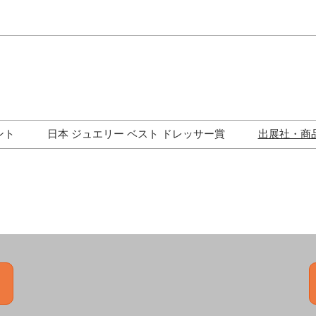
Japa
Engli
ント
日本 ジュエリー ベスト ドレッサー賞
出展社・商
ワークショップ
歴代受賞者一覧
ジュエリー修理コーナー
トークイベント