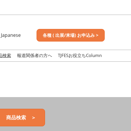
Japanese
各種 ( 出展/来場) お申込み >
nese
sh
品検索
報道関係者の方へ
TJFESお役立ちColumn
商品検索 ＞