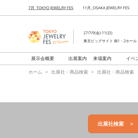
Press
ス
7月_TOKYO JEWELRY FES
11月_OSAKA JEWELRY FES
Escape
キ
to
ッ
close
プ
the
27/7/9(金)-11(日)
し
menu.
東京ビッグサイト 南1・2ホール
て
進
む
展示会概要
出展案内
来場案内
イベ
前回来場者数
会場の様子
ホーム
出展社・商品検索
出展社・商品検索
ジュエリーFES
商品特集
クリエイターFES
ゾーンマップ
ミネラル&ストーンFES
出展社検索 ＞