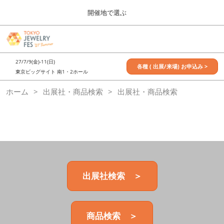
Press
ス
開催地で選ぶ
Escape
キ
to
ッ
close
7月_TOKYO JEWELRY FES
グ
プ
the
ロ
2027年07月09日
し
ー
menu.
東京ビッグサイト / Tokyo Big Sight, Japan
27/7/9(金)-11(日)
バ
各種 ( 出展/来場) お申込み >
て
東京ビッグサイト 南1・2ホール
ル
進
ナ
11月_OSAKA JEWELRY FES
ホーム
出展社・商品検索
ビ
出展社・商品検索
む
2026年11月21日
ゲ
大阪南港ATCホール/ATC HALL
ー
シ
ョ
ン
を
折
り
た
出展社検索 ＞
た
む
商品検索 ＞