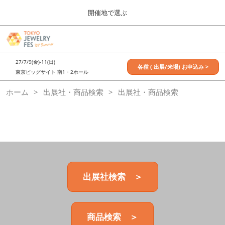
Press
ス
開催地で選ぶ
Escape
キ
to
ッ
close
7月_TOKYO JEWELRY FES
グ
プ
the
ロ
2027年07月09日
し
ー
menu.
東京ビッグサイト / Tokyo Big Sight, Japan
27/7/9(金)-11(日)
バ
各種 ( 出展/来場) お申込み >
て
東京ビッグサイト 南1・2ホール
ル
進
ナ
11月_OSAKA JEWELRY FES
ホーム
出展社・商品検索
ビ
出展社・商品検索
む
2026年11月21日
ゲ
大阪南港ATCホール/ATC HALL
ー
シ
ョ
ン
を
折
り
た
出展社検索 ＞
た
む
商品検索 ＞