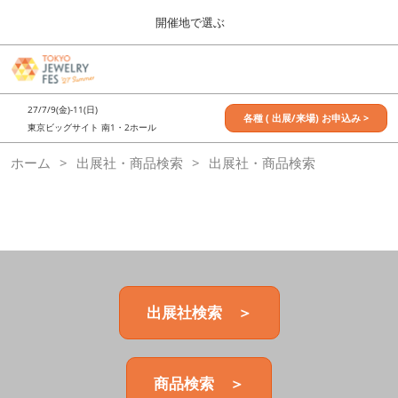
Press
ス
開催地で選ぶ
Escape
キ
to
ッ
close
7月_TOKYO JEWELRY FES
グ
プ
the
ロ
2027年07月09日
し
ー
menu.
東京ビッグサイト / Tokyo Big Sight, Japan
27/7/9(金)-11(日)
バ
各種 ( 出展/来場) お申込み >
て
東京ビッグサイト 南1・2ホール
ル
進
ナ
11月_OSAKA JEWELRY FES
ホーム
出展社・商品検索
ビ
出展社・商品検索
む
2026年11月21日
ゲ
大阪南港ATCホール/ATC HALL
ー
シ
ョ
ン
を
折
り
た
出展社検索 ＞
た
む
商品検索 ＞