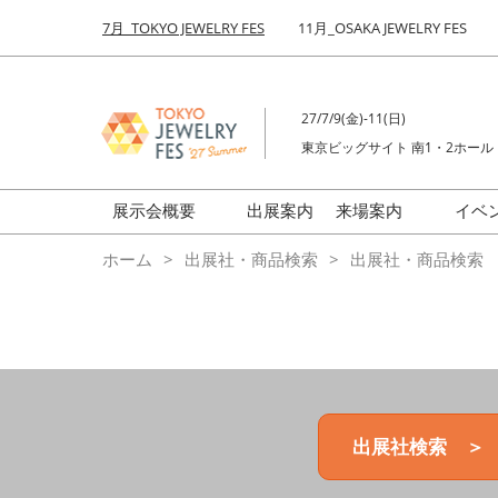
Press
ス
7月_TOKYO JEWELRY FES
11月_OSAKA JEWELRY FES
Escape
キ
to
ッ
close
プ
the
27/7/9(金)-11(日)
し
menu.
東京ビッグサイト 南1・2ホール
て
進
む
展示会概要
出展案内
来場案内
イベ
前回来場者数
会場の様子
ホーム
出展社・商品検索
出展社・商品検索
ジュエリーFES
商品特集
クリエイターFES
ゾーンマップ
ミネラル&ストーンFES
出展社検索 ＞