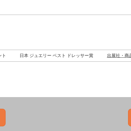
Japa
Engli
ント
日本 ジュエリー ベスト ドレッサー賞
出展社・商
ワークショップ
歴代受賞者一覧
ジュエリー修理コーナー
トークイベント