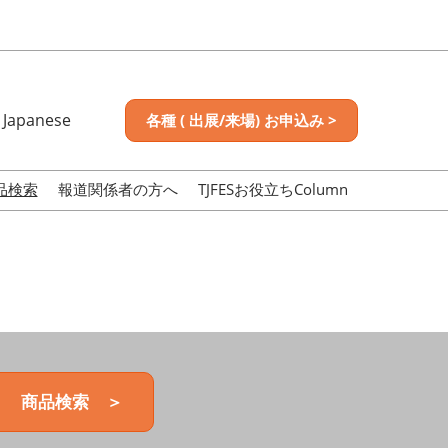
Japanese
各種 ( 出展/来場) お申込み >
nese
sh
品検索
報道関係者の方へ
TJFESお役立ちColumn
商品検索 ＞