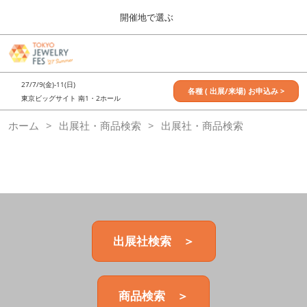
Press
ス
開催地で選ぶ
Escape
キ
to
ッ
close
7月_TOKYO JEWELRY FES
グ
プ
the
ロ
2027年07月09日
し
ー
menu.
東京ビッグサイト / Tokyo Big Sight, Japan
27/7/9(金)-11(日)
バ
各種 ( 出展/来場) お申込み >
て
東京ビッグサイト 南1・2ホール
ル
進
ナ
11月_OSAKA JEWELRY FES
ホーム
出展社・商品検索
ビ
出展社・商品検索
む
2026年11月21日
ゲ
大阪南港ATCホール/ATC HALL
ー
シ
ョ
ン
を
折
り
た
出展社検索 ＞
た
む
商品検索 ＞