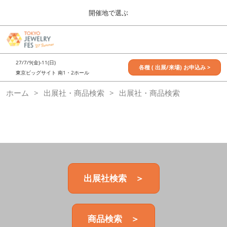
Press
ス
開催地で選ぶ
Escape
キ
to
ッ
close
7月_TOKYO JEWELRY FES
グ
プ
the
ロ
2027年07月09日
し
ー
menu.
東京ビッグサイト / Tokyo Big Sight, Japan
27/7/9(金)-11(日)
バ
各種 ( 出展/来場) お申込み >
て
東京ビッグサイト 南1・2ホール
ル
進
ナ
11月_OSAKA JEWELRY FES
ホーム
出展社・商品検索
ビ
出展社・商品検索
む
2026年11月21日
ゲ
大阪南港ATCホール/ATC HALL
ー
シ
ョ
ン
を
折
り
た
出展社検索 ＞
た
む
商品検索 ＞