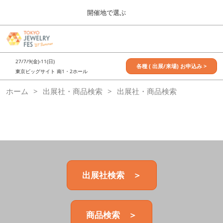
Press
ス
開催地で選ぶ
Escape
キ
to
ッ
close
7月_TOKYO JEWELRY FES
グ
プ
the
ロ
2027年07月09日
し
ー
menu.
東京ビッグサイト / Tokyo Big Sight, Japan
27/7/9(金)-11(日)
バ
各種 ( 出展/来場) お申込み >
て
東京ビッグサイト 南1・2ホール
ル
進
ナ
11月_OSAKA JEWELRY FES
ホーム
出展社・商品検索
ビ
出展社・商品検索
む
2026年11月21日
ゲ
大阪南港ATCホール/ATC HALL
ー
シ
ョ
ン
を
折
り
た
出展社検索 ＞
た
む
商品検索 ＞