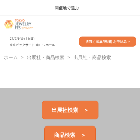
Press
ス
開催地で選ぶ
Escape
キ
to
ッ
close
7月_TOKYO JEWELRY FES
グ
プ
the
ロ
2027年07月09日
し
ー
menu.
東京ビッグサイト / Tokyo Big Sight, Japan
27/7/9(金)-11(日)
バ
各種 ( 出展/来場) お申込み >
て
東京ビッグサイト 南1・2ホール
ル
進
ナ
11月_OSAKA JEWELRY FES
ホーム
出展社・商品検索
ビ
出展社・商品検索
む
2026年11月21日
ゲ
大阪南港ATCホール/ATC HALL
ー
シ
ョ
ン
を
折
り
た
出展社検索 ＞
た
む
商品検索 ＞