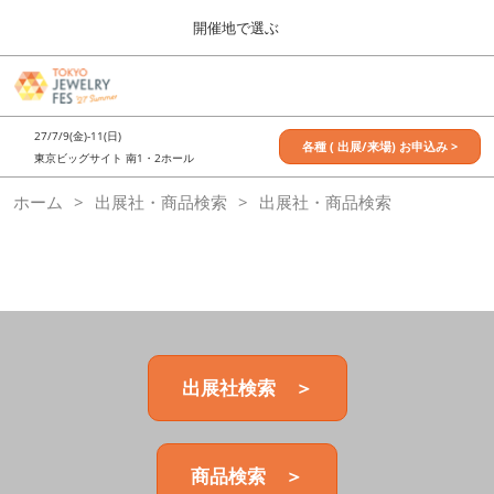
Press
ス
開催地で選ぶ
Escape
キ
to
ッ
close
7月_TOKYO JEWELRY FES
グ
プ
the
ロ
2027年07月09日
し
ー
menu.
東京ビッグサイト / Tokyo Big Sight, Japan
27/7/9(金)-11(日)
バ
各種 ( 出展/来場) お申込み >
て
東京ビッグサイト 南1・2ホール
ル
進
ナ
11月_OSAKA JEWELRY FES
ホーム
出展社・商品検索
ビ
出展社・商品検索
む
2026年11月21日
ゲ
大阪南港ATCホール/ATC HALL
ー
シ
ョ
ン
を
折
り
た
出展社検索 ＞
た
む
商品検索 ＞