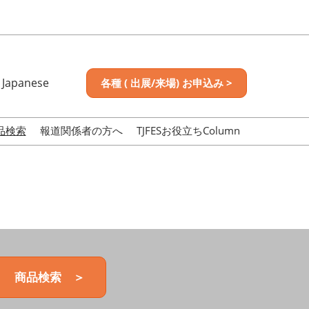
Japanese
各種 ( 出展/来場) お申込み >
nese
sh
品検索
報道関係者の方へ
TJFESお役立ちColumn
商品検索 ＞