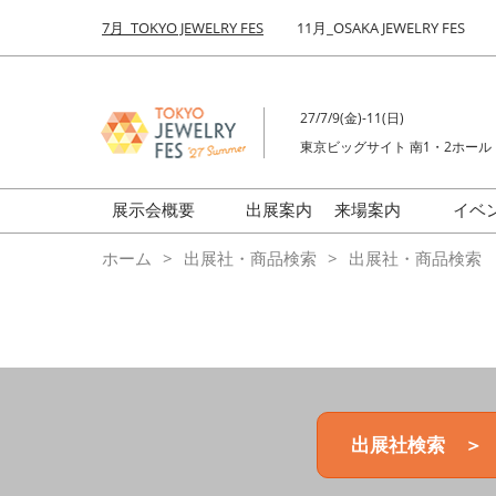
Press
ス
7月_TOKYO JEWELRY FES
11月_OSAKA JEWELRY FES
Escape
キ
to
ッ
close
プ
the
27/7/9(金)-11(日)
し
menu.
東京ビッグサイト 南1・2ホール
て
進
む
展示会概要
出展案内
来場案内
イベ
前回来場者数
会場の様子
ホーム
出展社・商品検索
出展社・商品検索
ジュエリーFES
商品特集
クリエイターFES
ゾーンマップ
ミネラル&ストーンFES
出展社検索 ＞