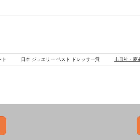
Japa
Engli
ント
日本 ジュエリー ベスト ドレッサー賞
出展社・商
ワークショップ
歴代受賞者一覧
ジュエリー修理コーナー
トークイベント