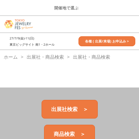
Press
ス
開催地で選ぶ
Escape
キ
to
ッ
close
7月_TOKYO JEWELRY FES
グ
プ
the
ロ
2027年07月09日
し
ー
menu.
東京ビッグサイト / Tokyo Big Sight, Japan
27/7/9(金)-11(日)
バ
各種 ( 出展/来場) お申込み >
て
東京ビッグサイト 南1・2ホール
ル
進
ナ
11月_OSAKA JEWELRY FES
ホーム
出展社・商品検索
ビ
出展社・商品検索
む
2026年11月21日
ゲ
大阪南港ATCホール/ATC HALL
ー
シ
ョ
ン
を
折
り
た
出展社検索 ＞
た
む
商品検索 ＞