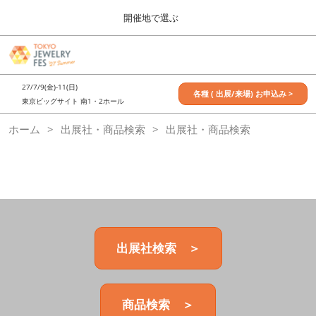
Press
ス
開催地で選ぶ
Escape
キ
to
ッ
close
7月_TOKYO JEWELRY FES
グ
プ
the
ロ
2027年07月09日
し
ー
menu.
東京ビッグサイト / Tokyo Big Sight, Japan
27/7/9(金)-11(日)
バ
各種 ( 出展/来場) お申込み >
て
東京ビッグサイト 南1・2ホール
ル
進
ナ
11月_OSAKA JEWELRY FES
ホーム
出展社・商品検索
ビ
出展社・商品検索
む
2026年11月21日
ゲ
大阪南港ATCホール/ATC HALL
ー
シ
ョ
ン
を
折
り
た
出展社検索 ＞
た
む
商品検索 ＞